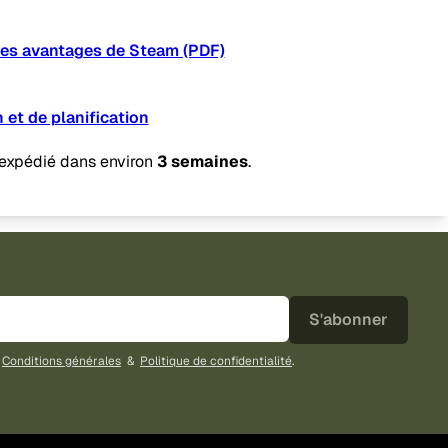
des avantages de Steam (PDF)
n et de planification
 expédié dans environ
3 semaines
.
S'abonner
s
Conditions générales
&
Politique de confidentialité
.