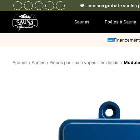
🍁 Livraison gratuite sur le
Saunas
Poêles à Sauna
Financement 
Accueil
›
Parties
›
Pièces pour bain vapeur résidentiel
›
Module