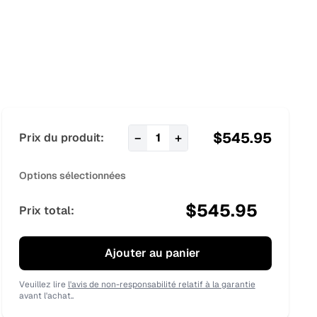
$
545.95
−
+
Prix du produit:
1
Options sélectionnées
$
545.95
Prix total:
Ajouter au panier
Veuillez lire
l'avis de non-responsabilité relatif à la garantie
avant l'achat..