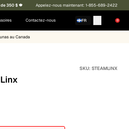
 de 350 $ 🍁
Appelez-nous maintenant: 1-855-689-2422
soires
Contactez-nous
FR
0
saunas au Canada
SKU:
STEAMLINX
Linx