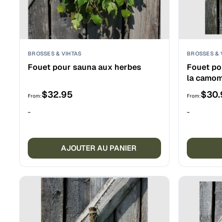
BROSSES & VIHTAS
BROSSES & 
Fouet pour sauna aux herbes
Fouet po
la camom
$
32.95
$
30.
From:
From:
-
-
AJOUTER AU PANIER