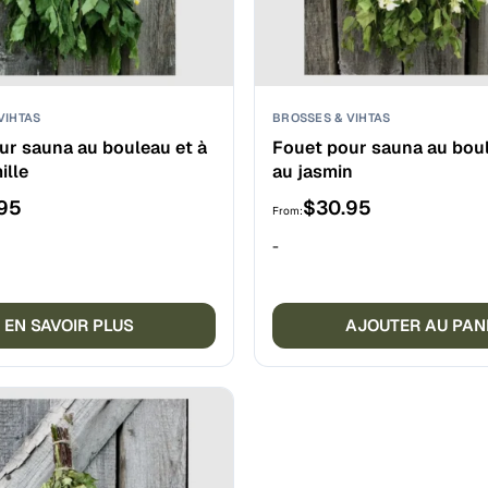
VIHTAS
BROSSES & VIHTAS
ur sauna au bouleau et à
Fouet pour sauna au bou
ille
au jasmin
95
$
30.95
From:
-
EN SAVOIR PLUS
AJOUTER AU PAN