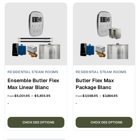
RESIDENTIAL STEAM ROOMS
RESIDENTIAL STEAM ROOMS
Ensemble Butler Flex
Butler Flex Max
Max Linear Blanc
Package Blanc
Plage
Plage
$
5,001.95
–
$
5,455.95
$
3,568.95
–
$
3,864.95
From:
From:
de
de
-
-
prix :
prix :
$5,001.95
$3,568.95
à
à
Ce
Ce
$5,455.95
$3,864.95
CHOIX DES OPTIONS
CHOIX DES OPTIONS
produit
pro
a
a
plusieurs
plu