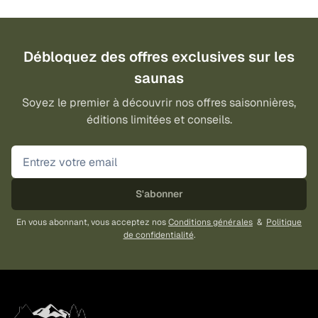
variations.
Les
options
Débloquez des offres exclusives sur les
peuvent
être
saunas
choisies
Soyez le premier à découvrir nos offres saisonnières,
sur
éditions limitées et conseils.
la
page
du
produit
S'abonner
En vous abonnant, vous acceptez nos
Conditions générales
&
Politique
de confidentialité
.