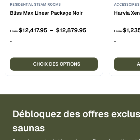
RESIDENTIAL STEAM ROOMS
Bliss Max Linear Package Noir
Harvia Xe
Plage
$
12,417.95
–
$
12,879.95
$
1,23
From:
From:
de
-
-
prix :
Ce
$12,417.95
produit
à
CHOIX DES OPTIONS
A
a
$12,879.95
plusieurs
variations.
Les
options
peuvent
Débloquez des offres exclus
être
choisies
saunas
sur
la