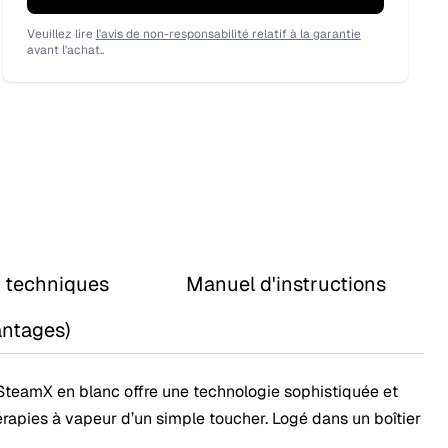
Veuillez lire
l'avis de non-responsabilité relatif à la garantie
avant l'achat..
s techniques
Manuel d'instructions
antages)
iSteamX en blanc offre une technologie sophistiquée et
hérapies à vapeur d’un simple toucher. Logé dans un boîtier