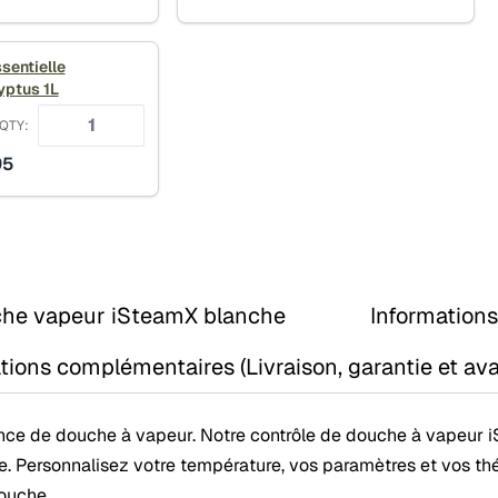
ssentielle
yptus 1L
QTY:
95
che vapeur iSteamX blanche
Information
tions complémentaires (Livraison, garantie et av
ience de douche à vapeur. Notre contrôle de douche à vapeur 
ible. Personnalisez votre température, vos paramètres et vos t
douche.