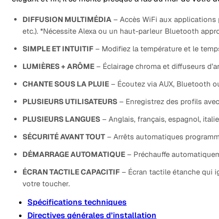
DIFFUSION MULTIMÉDIA
– Accès WiFi aux applications po
etc.). *Nécessite Alexa ou un haut-parleur Bluetooth appro
SIMPLE ET INTUITIF
– Modifiez la température et le temp
LUMIÈRES + ARÔME
– Éclairage chroma et diffuseurs d’a
CHANTE SOUS LA PLUIE
– Écoutez via AUX, Bluetooth ou
PLUSIEURS UTILISATEURS
– Enregistrez des profils ave
PLUSIEURS LANGUES
– Anglais, français, espagnol, itali
SÉCURITÉ AVANT TOUT
– Arrêts automatiques programmé
DÉMARRAGE AUTOMATIQUE
– Préchauffe automatiquem
ÉCRAN TACTILE CAPACITIF
– Écran tactile étanche qui i
votre toucher.
Spécifications techniques
Directives générales d’installation