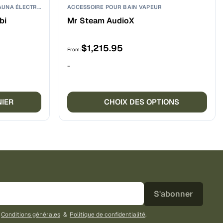
ACCESSOIRES POUR POÊLES DE SAUNA ÉLECTRIQUES
ACCESSOIRE POUR BAIN VAPEUR
bi
Mr Steam AudioX
$
1,215.95
From:
-
Ce
prod
NIER
CHOIX DES OPTIONS
a
plus
vari
Les
opti
peu
être
S'abonner
choi
sur
s
Conditions générales
&
Politique de confidentialité
.
la