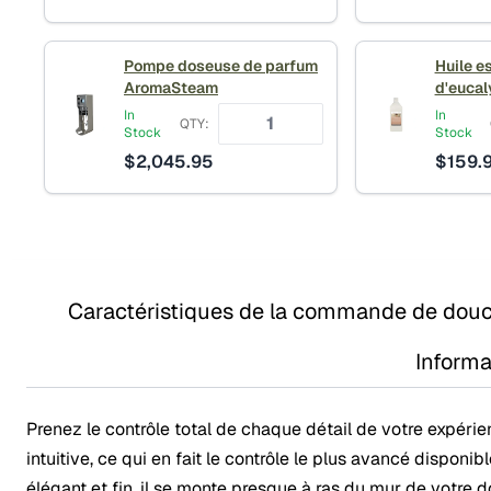
Pompe doseuse de parfum
Huile e
AromaSteam
d'eucal
In
In
QTY:
Stock
Stock
$
2,045.95
$
159.
Caractéristiques de la commande de dou
Informa
Prenez le contrôle total de chaque détail de votre expér
intuitive, ce qui en fait le contrôle le plus avancé dispon
élégant et fin, il se monte presque à ras du mur de votre 