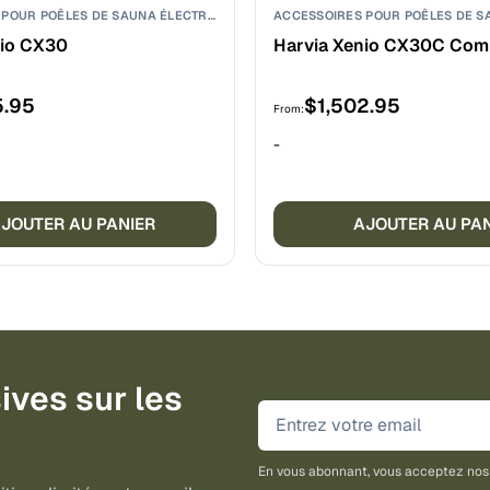
ACCESSOIRES POUR POÊLES DE SAUNA ÉLECTRIQUES
nio CX30
Harvia Xenio CX30C Com
5.95
$
1,502.95
From:
-
JOUTER AU PANIER
AJOUTER AU PA
ives sur les
En vous abonnant, vous acceptez no