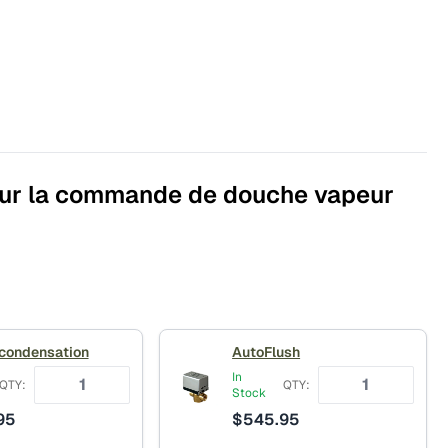
our la commande de douche vapeur
 condensation
AutoFlush
In
QTY:
QTY:
Stock
95
$
545.95