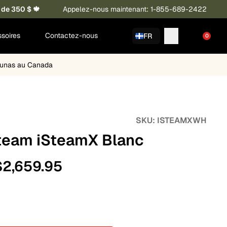
 de 350 $ 🍁
Appelez-nous maintenant: 1-855-689-2422
soires
Contactez-nous
FR
0
saunas au Canada
SKU:
ISTEAMXWH
team iSteamX Blanc
$
2,659.95