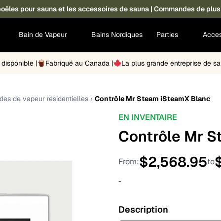
s poêles pour sauna et les accessoires de sauna | Commandes de plus
Bain de Vapeur
Bains Nordiques
Parties
Acces
disponible |
Fabriqué au Canada |
La plus grande entreprise de 
s de vapeur résidentielles
›
Contrôle Mr Steam iSteamX Blanc
EN INVENTAIRE
Contrôle Mr S
$
2,568.95
From:
to
-
Description