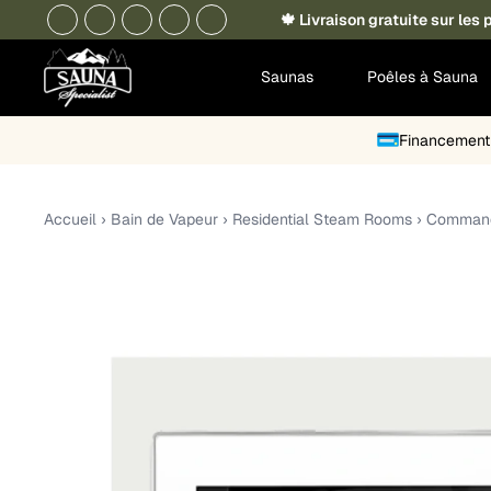
🍁 Livraison gratuite sur le
Saunas
Poêles à Sauna
Financement 
Accueil
›
Bain de Vapeur
›
Residential Steam Rooms
›
Commande