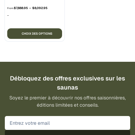
Plage
$
7,888.95
–
$
8,092.95
From:
de
-
prix :
$7,888.95
à
Ce
$8,092.95
CHOIX DES OPTIONS
produit
a
plusieurs
variations.
Les
options
Débloquez des offres exclusives sur les
peuvent
être
saunas
choisies
Soyez le premier à découvrir nos offres saisonnières,
sur
éditions limitées et conseils.
la
page
du
produit