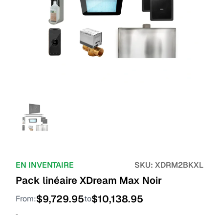
EN INVENTAIRE
SKU:
XDRM2BKXL
Pack linéaire XDream Max Noir
$
9,729.95
$
10,138.95
From:
to
-