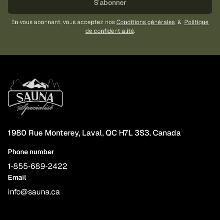
S'abonner
En vous abonnant, vous acceptez nos
Conditions générales
&
Politique
de confidentialité
.
1980 Rue Monterey, Laval, QC H7L 3S3, Canada
Phone number
1‑855‑689‑2422
Email
info@sauna.ca