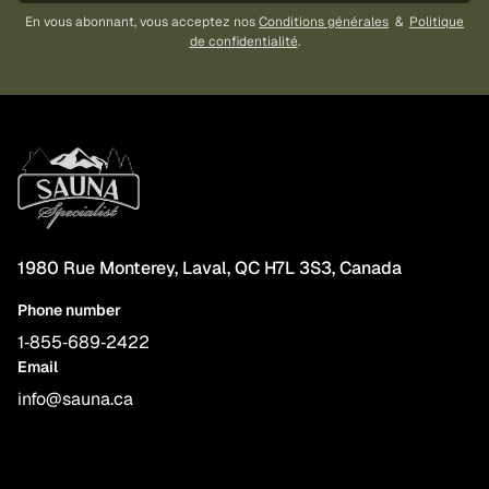
En vous abonnant, vous acceptez nos
Conditions générales
&
Politique
de confidentialité
.
1980 Rue Monterey, Laval, QC H7L 3S3, Canada
Phone number
1‑855‑689‑2422
Email
info@sauna.ca