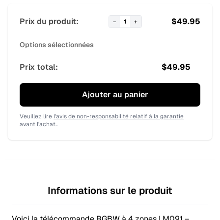
Prix du produit:
$
49.95
−
1
+
Options sélectionnées
Prix total:
$
49.95
Ajouter au panier
Veuillez lire
l'avis de non-responsabilité relatif à la garantie
avant l'achat..
Informations sur le produit
Voici la télécommande RGBW à 4 zones LM091 –