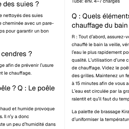
Tube: env. 4–7 charges
e des suies ?
Q : Quels élément
re nettoyés des suies
 de cheminée avec un pare-
chauffage du bain
mps pour garantir un bon
R : Tout d’abord, assurez-v
chauffé le bain la veille, 
s cendres ?
l’eau le plus rapidement po
qualité. L’utilisation d’un
e afin de prévenir l’usure
de chauffage. Videz le poê
t le chauffage.
des grilles. Maintenez un f
à 15 minutes afin de vous a
poêle ? Q : Le poêle
L’eau est circulée par la grav
ralentit et qu’il faut du tem
ir chaud et humide provoque
La palette de brassage Kira
. Il n’y a donc
d’uniformiser la température
ste un peu d’humidité dans