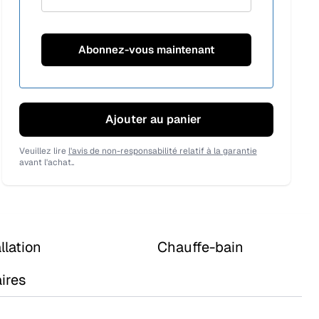
Ajouter au panier
Veuillez lire
l'avis de non-responsabilité relatif à la garantie
avant l'achat..
llation
Chauffe-bain
ires