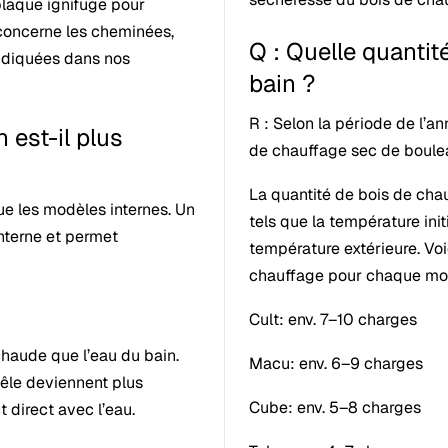
laque ignifuge pour
concerne les cheminées,
Q : Quelle quantité
indiquées dans nos
bain ?
R : Selon la période de l’a
n est-il plus
de chauffage sec de boulea
La quantité de bois de chau
ue les modèles internes. Un
tels que la température initi
nterne et permet
température extérieure. Vo
chauffage pour chaque mod
Cult: env. 7–10 charges
chaude que l’eau du bain.
Macu: env. 6–9 charges
oêle deviennent plus
Cube: env. 5–8 charges
 direct avec l’eau.