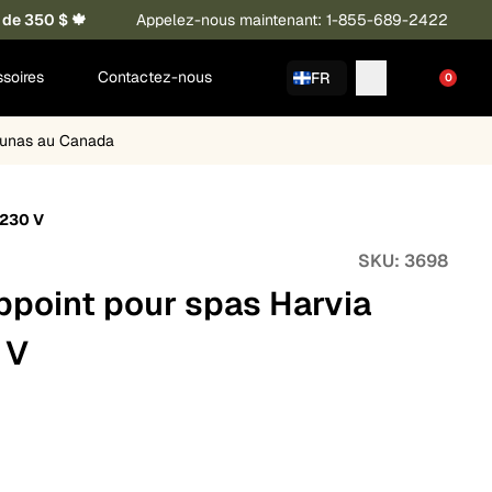
 de 350 $ 🍁
Appelez-nous maintenant: 1-855-689-2422
soires
Contactez-nous
FR
0
saunas au Canada
 230 V
SKU:
3698
ppoint pour spas Harvia
 V