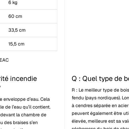
6 kg
60 cm
33,5 cm
15,5 cm
 EAC
ité incendie
Q : Quel type de bo
?
R : Le meilleur type de bois
fendu (pays nordiques). Lor
e enveloppe d’eau. Cela
à cendres séparée en acier 
 de l’eau qu’il contient.
peuvent également être util
ée devant la chambre de
élevée, meilleure est sa vale
ou des braises s’en
sécheresse du bois de cha