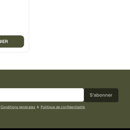
NIER
S'abonner
s
Conditions générales
&
Politique de confidentialité
.