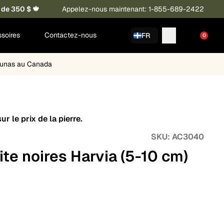
 de 350 $ 🍁
Appelez-nous maintenant: 1-855-689-2422
soires
Contactez-nous
FR
0
saunas au Canada
r le prix de la pierre.
SKU:
AC3040
ite noires Harvia (5-10 cm)