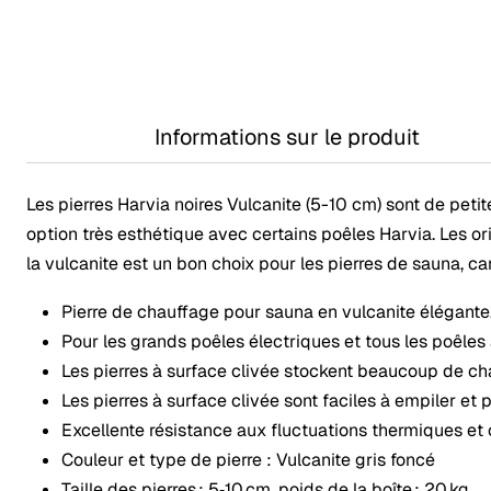
Informations sur le produit
Les pierres Harvia noires Vulcanite (5-10 cm) sont de petites
option très esthétique avec certains poêles Harvia. Les or
la vulcanite est un bon choix pour les pierres de sauna, car
Pierre de chauffage pour sauna en vulcanite élégante. Br
Pour les grands poêles électriques et tous les poêles 
Les pierres à surface clivée stockent beaucoup de chal
Les pierres à surface clivée sont faciles à empiler et 
Excellente résistance aux fluctuations thermiques et 
Couleur et type de pierre : Vulcanite gris foncé
Taille des pierres : 5‑10 cm, poids de la boîte : 20 kg