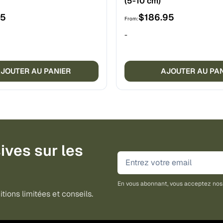
(5-10 cm)
95
$
186.95
From:
-
JOUTER AU PANIER
AJOUTER AU PA
ives sur les
En vous abonnant, vous acceptez no
tions limitées et conseils.