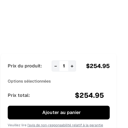
$
254.95
−
+
Prix du produit:
1
Options sélectionnées
$
254.95
Prix total:
Ajouter au panier
Veuillez lire
l'avis de non-responsabilité relatif à la garantie