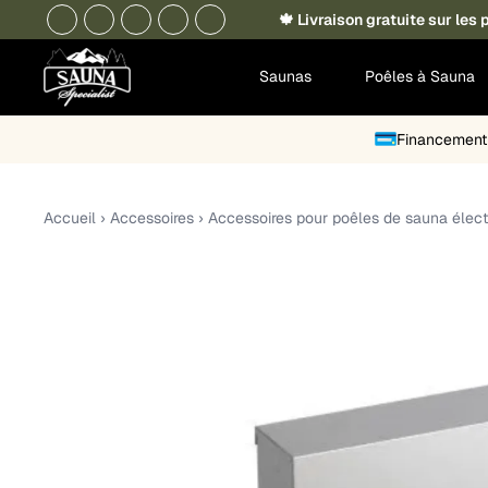
🍁 Livraison gratuite sur le
Saunas
Poêles à Sauna
Financement 
Accueil
›
Accessoires
›
Accessoires pour poêles de sauna élect