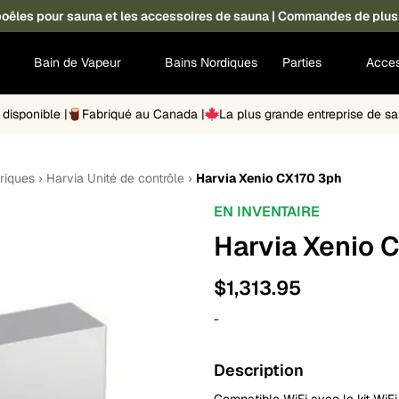
s poêles pour sauna et les accessoires de sauna | Commandes de plus
Bain de Vapeur
Bains Nordiques
Parties
Acces
disponible |
Fabriqué au Canada |
La plus grande entreprise de 
riques
›
Harvia Unité de contrôle
›
Harvia Xenio CX170 3ph
EN INVENTAIRE
Harvia Xenio 
$
1,313.95
-
Description
Compatible WiFi avec le
kit WiF