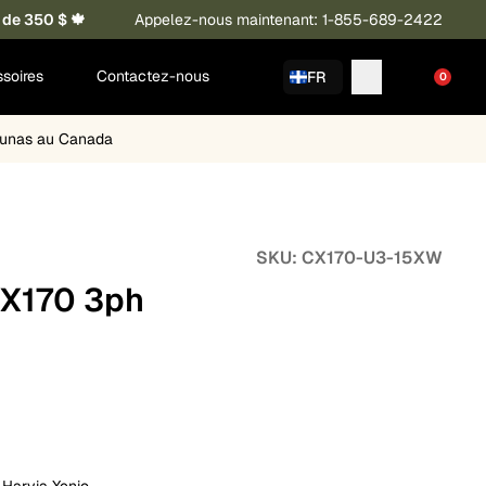
 de 350 $ 🍁
Appelez-nous maintenant: 1-855-689-2422
soires
Contactez-nous
FR
0
saunas au Canada
SKU:
CX170-U3-15XW
CX170 3ph
i Harvia Xenio
.