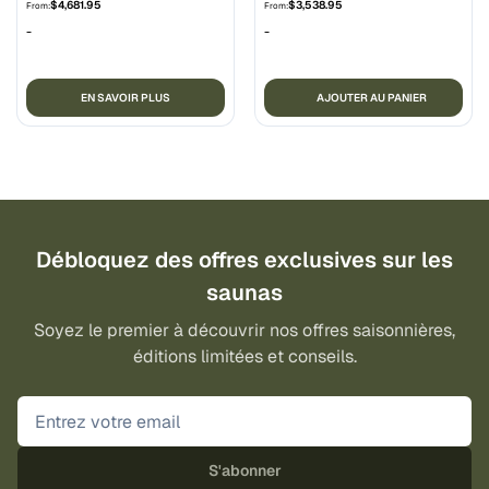
$
4,681.95
$
3,538.95
From:
From:
-
-
EN SAVOIR PLUS
AJOUTER AU PANIER
Débloquez des offres exclusives sur les
saunas
Soyez le premier à découvrir nos offres saisonnières,
éditions limitées et conseils.
S'abonner