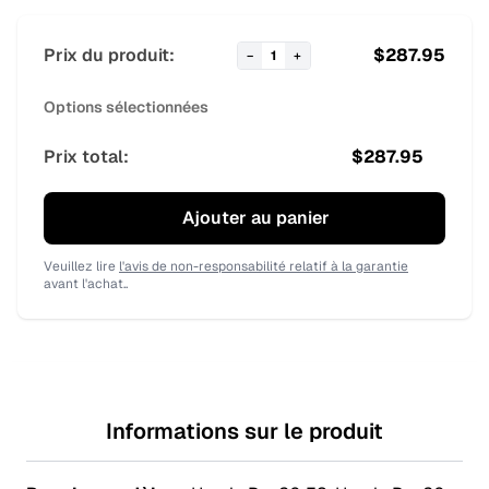
Prix du produit:
$
287.95
−
1
+
Options sélectionnées
Prix total:
$
287.95
Ajouter au panier
Veuillez lire
l'avis de non-responsabilité relatif à la garantie
avant l'achat..
Informations sur le produit