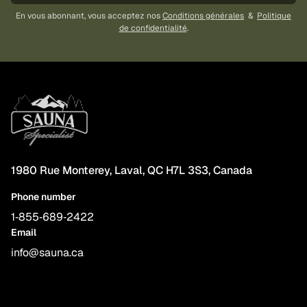
En vous abonnant, vous acceptez nos
Conditions générales
&
Politique
de confidentialité
.
1980 Rue Monterey, Laval, QC H7L 3S3, Canada
Phone number
1‑855‑689‑2422
Email
info@sauna.ca