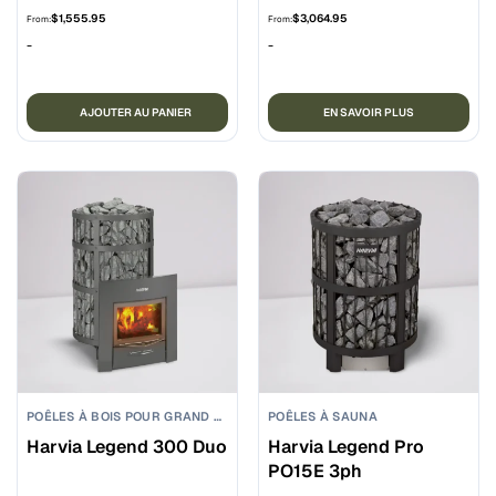
$
1,555.95
$
3,064.95
From:
From:
-
-
AJOUTER AU PANIER
EN SAVOIR PLUS
POÊLES À BOIS POUR GRAND SAUNA
POÊLES À SAUNA
Harvia Legend 300 Duo
Harvia Legend Pro
PO15E 3ph