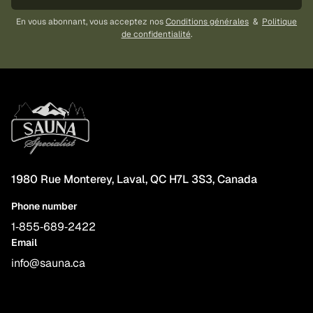
En vous abonnant, vous acceptez nos
Conditions générales
&
Politique
de confidentialité
.
1980 Rue Monterey, Laval, QC H7L 3S3, Canada
Phone number
1‑855‑689‑2422
Email
info@sauna.ca