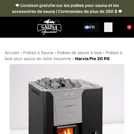
🍁 Livraison gratuite sur les poêles pour sauna et les
accessoires de sauna | Commandes de plus de 350 $ 🍁
FR
0
Accueil
›
Poêles à Sauna
›
Poêles de sauna à bois
›
Poêles à
bois pour sauna de taille moyenne
›
Harvia Pro 20 RS