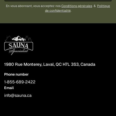
En vous abonnant, vous acceptez nos
Conditions générales
&
Politique
de confidentialité
.
1980 Rue Monterey, Laval, QC H7L 3S3, Canada
Phone number
1‑855‑689‑2422
Email
info@sauna.ca