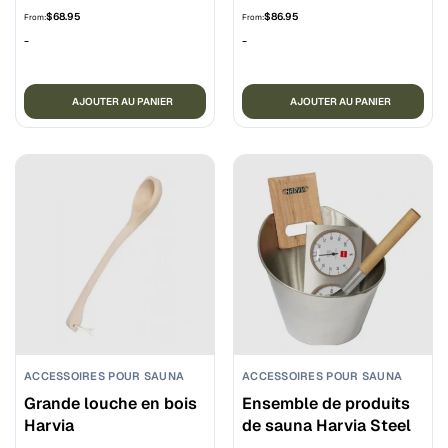
doublure
$
68.95
$
86.95
From:
From:
-
-
AJOUTER AU PANIER
AJOUTER AU PANIER
ACCESSOIRES POUR SAUNA
ACCESSOIRES POUR SAUNA
Grande louche en bois
Ensemble de produits
Harvia
de sauna Harvia Steel