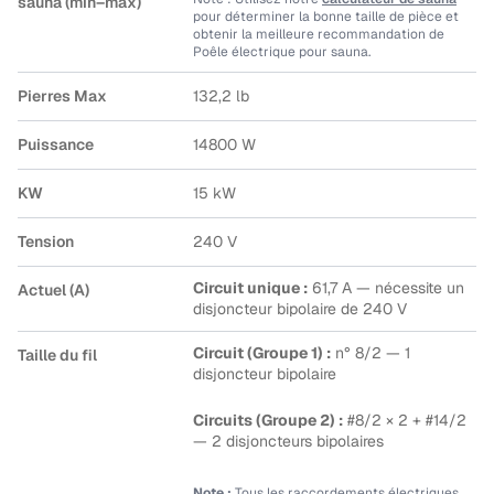
sauna (min–max)
pour déterminer la bonne taille de pièce et
obtenir la meilleure recommandation de
Poêle électrique pour sauna.
Pierres Max
132,2 lb
Puissance
14800 W
KW
15 kW
Tension
240 V
Circuit unique :
61,7 A — nécessite un
Actuel (A)
disjoncteur bipolaire de 240 V
Circuit (Groupe 1) :
n° 8/2 — 1
Taille du fil
disjoncteur bipolaire
Circuits (Groupe 2) :
#8/2 × 2 + #14/2
— 2 disjoncteurs bipolaires
Note :
Tous les raccordements électriques