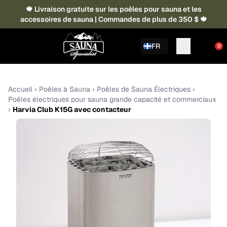
🍁 Livraison gratuite sur les poêles pour sauna et les
accessoires de sauna | Commandes de plus de 350 $ 🍁
FR
0
Accueil
›
Poêles à Sauna
›
Poêles de Sauna Électriques
›
Poêles électriques pour sauna grande capacité et commerciaux
›
Harvia Club K15G avec contacteur