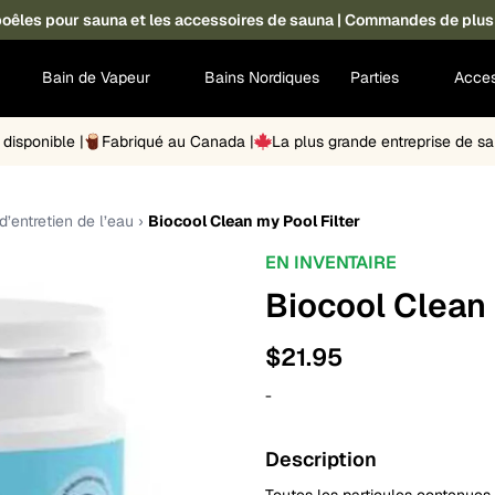
s poêles pour sauna et les accessoires de sauna | Commandes de plus
Bain de Vapeur
Bains Nordiques
Parties
Acces
disponible |
Fabriqué au Canada |
La plus grande entreprise de 
d’entretien de l’eau
›
Biocool Clean my Pool Filter
EN INVENTAIRE
Biocool Clean 
$
21.95
-
Description
Toutes les particules contenues 