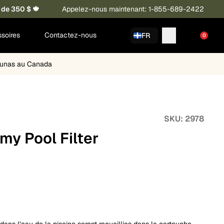
 de 350 $ 🍁
Appelez-nous maintenant: 1-855-689-2422
soires
Contactez-nous
FR
0
saunas au Canada
SKU:
2978
my Pool Filter
dans l’eau de la piscine seront recueillies dans la cartouche