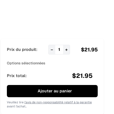
$
21.95
−
+
Prix du produit:
1
Options sélectionnées
$
21.95
Prix total:
Ajouter au panier
Veuillez lire
l'avis de non-responsabilité relatif à la garantie
avant l'achat..